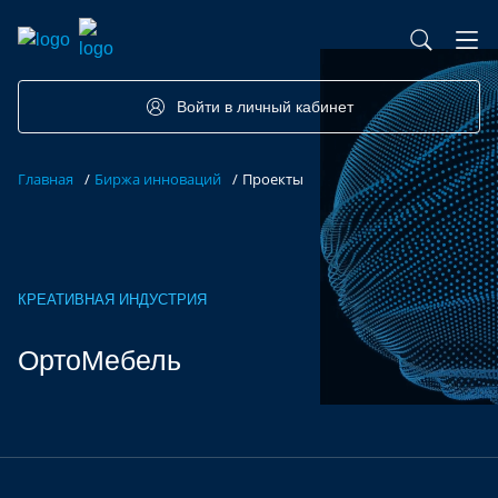
База контрактного производства
Возможности портала
Акселераторы
Семинары
Партнеры
Запросы
Войти в личный кабинет
Форумы/Конференции
Компетенции
Участники
Главная
/
Биржа инноваций
/
Проекты
Хакатоны
Проекты
КРЕАТИВНАЯ ИНДУСТРИЯ
ОртоМебель