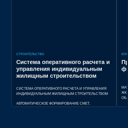
СТРОИТЕЛЬСТВО
КОМ
Система оперативного расчета и
Пр
управления индивидуальным
ф
жилищным строительством
МАТ
СИСТЕМА ОПЕРАТИВНОГО РАСЧЕТА И УПРАВЛЕНИЯ
ЖК
ИНДИВИДУАЛЬНЫМ ЖИЛИЩНЫМ СТРОИТЕЛЬСТВОМ
ОБЛ
АВТОМАТИЧЕСКОЕ ФОРМИРОВАНИЕ СМЕТ,
ДОКУМЕНТОВ И ОТЧЕТОВ. ПРОСТОЕ И УДОБНОЕ
СТ
ПРИЛОЖЕНИЕ ДЛЯ ВСЕХ УЧАСТНИКОВ РЫНКА ИЖС.
ИДЕ
СТАДИЯ: