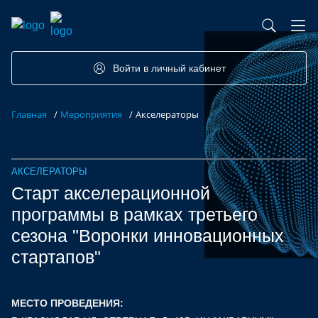
База контрактного производства
Возможности портала
Акселераторы
Семинары
Партнеры
Запросы
Войти в личный кабинет
Форумы/Конференции
Компетенции
Участники
Главная
/
Мероприятия
/
Акселераторы
Хакатоны
Проекты
АКСЕЛЕРАТОРЫ
Старт акселерационной
программы в рамках третьего
сезона "Воронки инновационных
стартапов"
МЕСТО ПРОВЕДЕНИЯ: