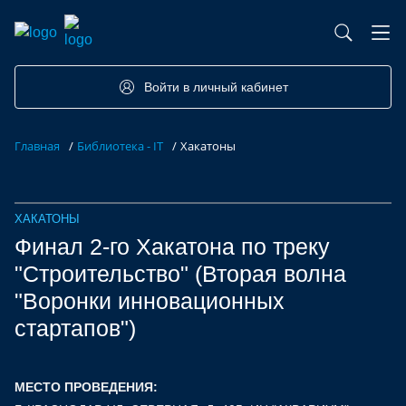
База контрактного производства
Возможности портала
Акселераторы
Семинары
Партнеры
Запросы
Войти в личный кабинет
Форумы/Конференции
Компетенции
Участники
Главная
/
Библиотека - IT
/
Хакатоны
Хакатоны
Проекты
ХАКАТОНЫ
Финал 2-го Хакатона по треку
"Строительство" (Вторая волна
"Воронки инновационных
стартапов")
МЕСТО ПРОВЕДЕНИЯ: