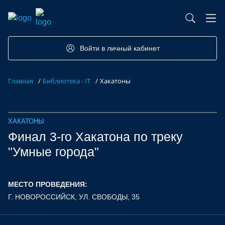
База контрактного производства
Возможности портала
Акселераторы
Семинары
Партнеры
Запросы
Войти в личный кабинет
Форумы/Конференции
Компетенции
Участники
Главная
/
Библиотека - IT
/
Хакатоны
Хакатоны
Проекты
ХАКАТОНЫ
Финал 3-го Хакатона по треку
"Умные города"
МЕСТО ПРОВЕДЕНИЯ:
Г. НОВОРОССИЙСК, УЛ. СВОБОДЫ, 35