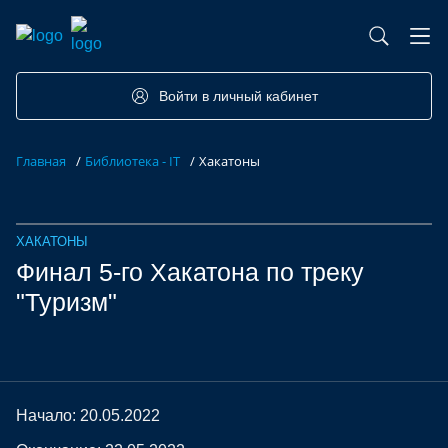
База контрактного производства
Возможности портала
Акселераторы
Семинары
Партнеры
Запросы
Войти в личный кабинет
Форумы/Конференции
Компетенции
Участники
Главная
/
Библиотека - IT
/
Хакатоны
Хакатоны
Проекты
ХАКАТОНЫ
Финал 5-го Хакатона по треку
"Туризм"
Начало: 20.05.2022