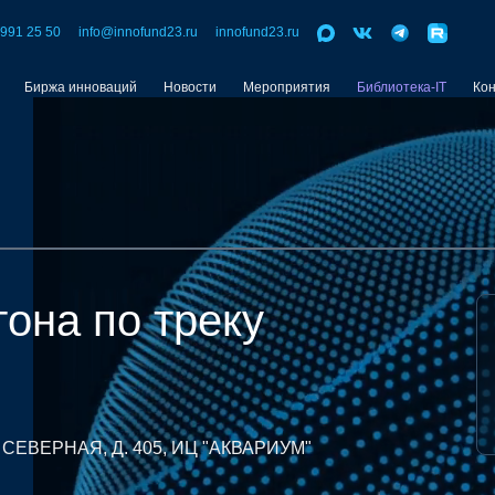
 991 25 50
info@innofund23.ru
innofund23.ru
Биржа инноваций
Новости
Мероприятия
Библиотека-IT
Ко
тона по треку
. СЕВЕРНАЯ, Д. 405, ИЦ "АКВАРИУМ"