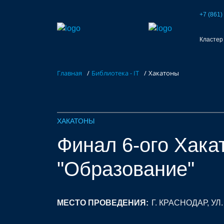
База контрактного производства
Возможности портала
Акселераторы
+7 (861)
Кластер
Семинары
Партнеры
Запросы
Форумы/Конференции
Компетенции
Участники
Главная
/
Библиотека - IT
/
Хакатоны
Хакатоны
Проекты
ХАКАТОНЫ
Финал 6-ого Хака
"Образование"
МЕСТО ПРОВЕДЕНИЯ:
Г. КРАСНОДАР, УЛ