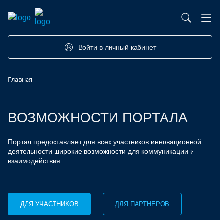
База контрактного производства
Возможности портала
Акселераторы
Семинары
Партнеры
Запросы
Войти в личный кабинет
Форумы/Конференции
Компетенции
Участники
Главная
Хакатоны
Проекты
ВОЗМОЖНОСТИ ПОРТАЛА
Портал предоставляет для всех участников инновационной
деятельности широкие возможности для коммуникации и
взаимодействия.
ДЛЯ УЧАСТНИКОВ
ДЛЯ ПАРТНЕРОВ