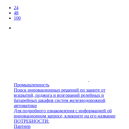
24
48
100
Промышленность
Поиск инновационных решений по защите от
вскрытий, поджога и возгораний релейных и
батарейных шкафов систем железнодорожной
автоматики
Для подробного ознакомления с информацией об
инновационном запросе, кликните на его название
ПОТРЕБНОСТИ:
Партнер