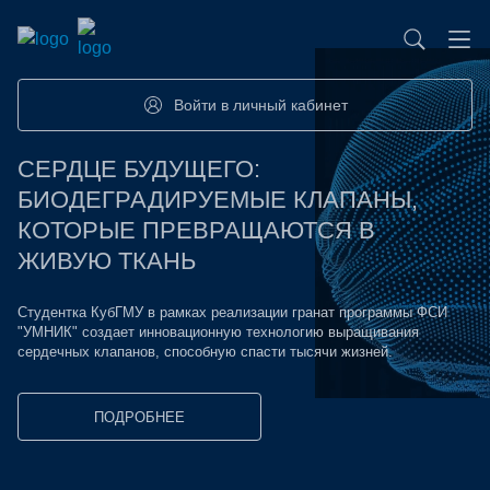
База контрактного производства
Возможности портала
Акселераторы
Семинары
Партнеры
Запросы
Войти в личный кабинет
Форумы/Конференции
Компетенции
Участники
СЕРДЦЕ БУДУЩЕГО:
«
БИОДЕГРАДИРУЕМЫЕ КЛАПАНЫ,
П
Хакатоны
Проекты
КОТОРЫЕ ПРЕВРАЩАЮТСЯ В
Д
ЖИВУЮ ТКАНЬ
Ку
сп
Студентка КубГМУ в рамках реализации гранат программы ФСИ
со
"УМНИК" создает инновационную технологию выращивания
сердечных клапанов, способную спасти тысячи жизней.
ПОДРОБНЕЕ