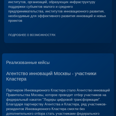
институтов, организаций, образующих инфраструктуру
поддержки субъектов малого и среднего
предпринимательства, институтов инновационного развития,
необходимые для эффективного развития инноваций и новых
проектов
ПОДРОБНЕЕ О ВОЗМОЖНОСТЯХ
Реализованные кейсы
Агентство инноваций Москвы - участники
Пр
Кластера
Про
соп
Партнером Инновационного Кластера стало Агентство инноваций
уро
Правительства Москвы, которое проводит отбор участников на
соз
федеральный хакатон "Лидеры цифровой трансформации".
нео
Благодаря партнерству Агентства и Кластера, ряд участников-
Инн
резидентов Инновационного Кластера смогли без
Veg
дополнительного отбора стать участниками федерального