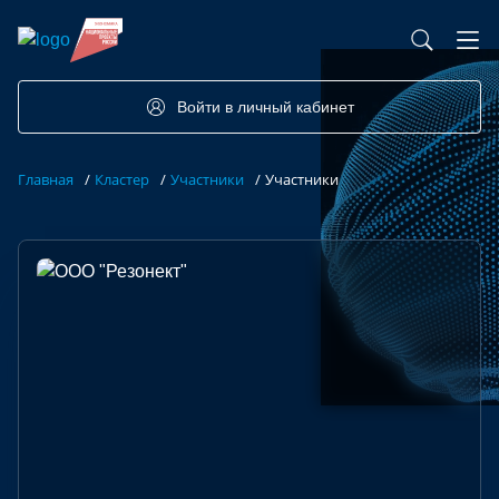
База контрактного производства
Возможности портала
Акселераторы
Семинары
Партнеры
Запросы
Войти в личный кабинет
Форумы/Конференции
Компетенции
Участники
Главная
/
Кластер
/
Участники
/
Участники
Хакатоны
Проекты