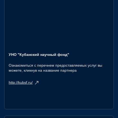
осуществление исследований с целью получения новых
знаний, содействия научно-техническому прогрессу
общества.
УНО "Кубанский научный фонд"
Ознакомиться с перечнем предоставляемых услуг вы
можете, кликнув на название партнера
http://kubsf.ru/