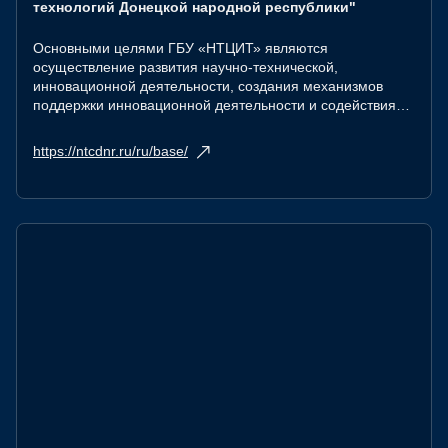
технологий Донецкой народной республики"
Основными целями ГБУ «НТЦИТ» являются
осуществление развития научно-технической,
инновационной деятельности, создания механизмов
поддержки инновационной деятельности и содействия
трансферу технологий.
https://ntcdnr.ru/ru/base/
Основными задачами ГБУ «НТЦИТ» являются:
методическое обеспечение функционирования и
поддержки субъектов инновационной деятельности,
создания и развития производств, основанных на новых
технологиях (технополисов, технопарков, венчурных
фирм, бизнес-инкубаторов, научно-производственных
объединений, фондов поддержки науки и технологий,
банков интеллектуальной собственности и др.);
трансфер технологий;
поиск экономических и технологических решений в
сферах приоритетных направлений развития Донецкой
Народной Республики;