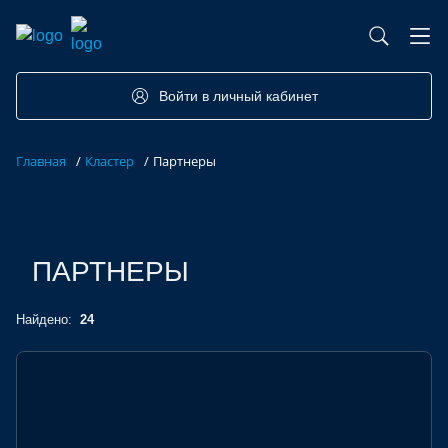
База контрактного производства
Возможности портала
Акселераторы
Семинары
Партнеры
Запросы
Войти в личный кабинет
Форумы/Конференции
Компетенции
Участники
Главная
/
Кластер
/
Партнеры
Хакатоны
Проекты
ПАРТНЕРЫ
Найдено:
24