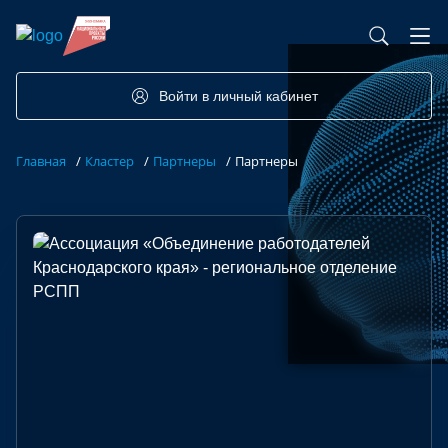
База контрактного производства
Возможности портала
Акселераторы
Семинары
Партнеры
Запросы
Войти в личный кабинет
Форумы/Конференции
Компетенции
Участники
Главная
/
Кластер
/
Партнеры
/
Партнеры
Хакатоны
Проекты