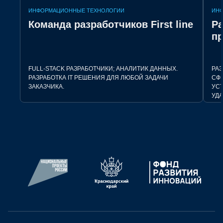
ИНФОРМАЦИОННЫЕ ТЕХНОЛОГИИ
ИН
Команда разработчиков First line
Р
п
FULL-STACK РАЗРАБОТЧИКИ; АНАЛИТИК ДАННЫХ.
РА
РАЗРАБОТКА IT РЕШЕНИЯ ДЛЯ ЛЮБОЙ ЗАДАЧИ
СФ
ЗАКАЗЧИКА.
УС
УДА
АВ
UI/
БИ