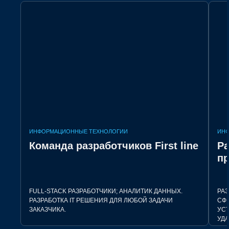
ИНФОРМАЦИОННЫЕ ТЕХНОЛОГИИ
ИН
Команда разработчиков First line
Р
п
FULL-STACK РАЗРАБОТЧИКИ; АНАЛИТИК ДАННЫХ.
РА
РАЗРАБОТКА IT РЕШЕНИЯ ДЛЯ ЛЮБОЙ ЗАДАЧИ
СФ
ЗАКАЗЧИКА.
УС
УДА
АВ