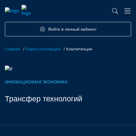
База контрактного производства
Возможности портала
Акселераторы
Семинары
Партнеры
Запросы
Войти в личный кабинет
Форумы/Конференции
Компетенции
Участники
Главная
/
Биржа инноваций
/
Компетенции
Хакатоны
Проекты
ИННОВАЦИОННАЯ ЭКОНОМИКА
Трансфер технологий