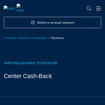
База контрактного производства
Возможности портала
Акселераторы
Семинары
Партнеры
Запросы
Войти в личный кабинет
Форумы/Конференции
Компетенции
Участники
Главная
/
Биржа инноваций
/
Проекты
Хакатоны
Проекты
ИНФОРМАЦИОННЫЕ ТЕХНОЛОГИИ
Center Cash-Back