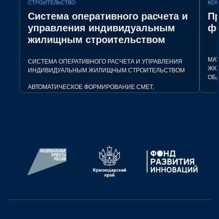
СТРОИТЕЛЬСТВО
КОМ
Система оперативного расчета и
Пр
управления индивидуальным
ф
жилищным строительством
МАТ
СИСТЕМА ОПЕРАТИВНОГО РАСЧЕТА И УПРАВЛЕНИЯ
ЖК
ИНДИВИДУАЛЬНЫМ ЖИЛИЩНЫМ СТРОИТЕЛЬСТВОМ
ОБЛ
АВТОМАТИЧЕСКОЕ ФОРМИРОВАНИЕ СМЕТ,
ДОКУМЕНТОВ И ОТЧЕТОВ. ПРОСТОЕ И УДОБНОЕ
СТ
ПРИЛОЖЕНИЕ ДЛЯ ВСЕХ УЧАСТНИКОВ РЫНКА ИЖС.
ИДЕ
СТАДИЯ:
ПЕРВЫЕ ПРОДАЖИ
ПО
ИНВ
ПОТРЕБНОСТИ:
ИНВЕСТИЦИИ