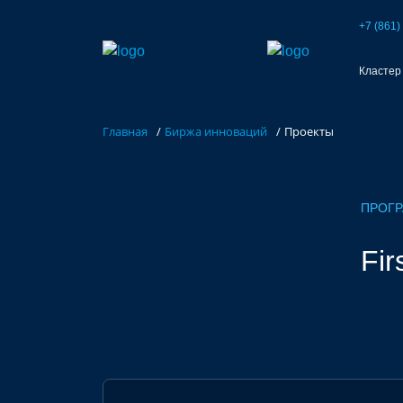
База контрактного производства
Возможности портала
Акселераторы
+7 (861)
Кластер
Семинары
Партнеры
Запросы
Форумы/Конференции
Компетенции
Участники
Главная
/
Биржа инноваций
/
Проекты
Хакатоны
Проекты
ПРОГР
Fir