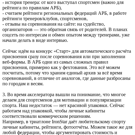
- история тренера: от кого выступал спортсмен (важно для
рейтинга по правилам АРБ),
- считаем рейтинги региональных федераций АРБ, в работе
рейтинги тренеров/клубов, спортсменов,
- отзывы на соревнования на сайте: на судейство,
организаторов — это обратная связь от родителей. В планах
соцсеть по интересам и обмен опытом между тренерами, уже
начали делать в виде интервью.
Сейчас идём на конкурс «Старт» для автоматического расчёта
присвоения сразу после соревнования или при заполнении
веб-формы. В АРБ одни из самых сложных правил
присвоения, примерно как у фехтования. Это всё можем
посчитать, потому что храним единый архив за всё время
соревнований, в отличие от аналогов, где данные разбросаны
по городам и весям.
3. Во время акселератора вышли на понимание, что многое
делаем для спортсменов для мотивации и популяризации
спорта. Наш недостаток — нет красивой упаковки. Сейчас
работаем над упаковкой, чтобы личные кабинеты
соответствовали коммерческим решениям.
Например, в триатлоне IronStar даёт любительскому спорту
личные кабинеты, рейтинги, фотоотчёты. Можем такое же для
любой федерации, чтобы аргументировать стоимость и