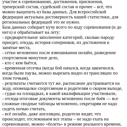
участие в соревнованиях, достижения, присвоения,
тренерский состав, судейский состав и прочее – всё, что
можно выцепить из базы данных. Для всероссийской
федерации актуальна достоверность нашей статистики, для
региональных федераций это не нужно.
База данных собирает кучу всего по ходу соревнования (и до
него) и обрабатывает на лету:
- предварительное заполнение категорий, сколько народу
приедет, откуда, история соперников, их достижения и
занятые места,
- сетки мгновенно после взвешивания онлайн, разведение
спортсменов минутное дело,
- кто с кем бьётся,
- временная отсечка (когда бой начался, когда закончился,
когда были паузы, можно вырезать видео из трансляции по
этим точкам),
- результаты считаются тут же, расписание достраивается на
ходу, оповещалки спортсменам и родителям о скором выходе,
- судьи на площадках, в какой квалификации участвовали,
- отсюда итоговые документы мгновенно после боёв — все
сложные сводные таблицы мгновенно, секретарям не надо
сидеть ночью считать,
- всё онлайн, даже апелляции, родители видят, что
происходит, отслеживаем все этапы – не надо ехать на
соревнование, можно «болеть» в режиме реального времени,