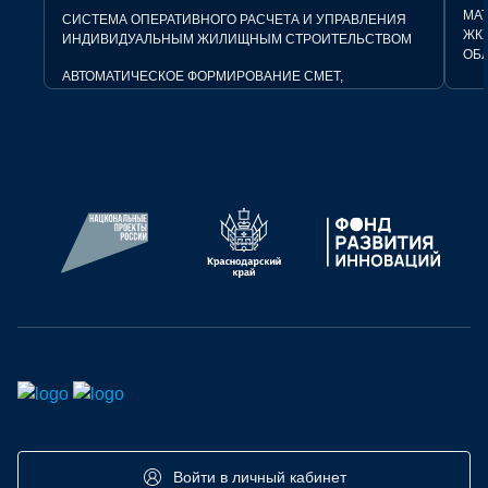
МАТ
СИСТЕМА ОПЕРАТИВНОГО РАСЧЕТА И УПРАВЛЕНИЯ
ЖК
ИНДИВИДУАЛЬНЫМ ЖИЛИЩНЫМ СТРОИТЕЛЬСТВОМ
ОБЛ
АВТОМАТИЧЕСКОЕ ФОРМИРОВАНИЕ СМЕТ,
ДОКУМЕНТОВ И ОТЧЕТОВ. ПРОСТОЕ И УДОБНОЕ
СТ
ПРИЛОЖЕНИЕ ДЛЯ ВСЕХ УЧАСТНИКОВ РЫНКА ИЖС.
ИДЕ
СТАДИЯ:
ПЕРВЫЕ ПРОДАЖИ
ПО
ИНВ
ПОТРЕБНОСТИ:
ИНВЕСТИЦИИ
Войти в личный кабинет