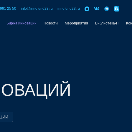
 991 25 50
info@innofund23.ru
innofund23.ru
Биржа инноваций
Новости
Мероприятия
Библиотека-IT
Ко
НОВАЦИЙ
ЦИИ