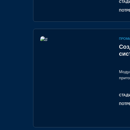
СТАД
ПОТР
ПРОМ
Соз
сис
Модул
прито
СТАД
ПОТР