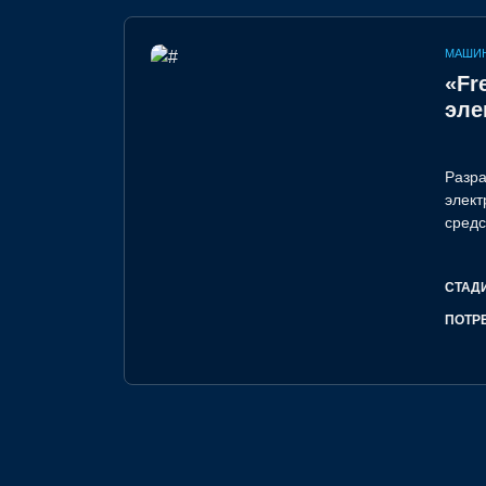
МАШИ
«Fr
эле
Разра
электроприв
средс
СТАД
ПОТР