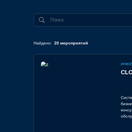
Найдено:
20 мероприятий
ИНФО
CL
Систе
бизнеса в офлайн и онлайн каналах. 
консуль
обслу