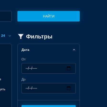
НАЙТИ
Фильтры
24
Дата
От
в
До