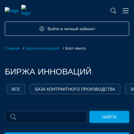
База контрактного производства
Возможности портала
Акселераторы
Семинары
Партнеры
Запросы
Войти в личный кабинет
Форумы/Конференции
Компетенции
Участники
Главная
/
Биржа инноваций
/
Блог-лента
Хакатоны
Проекты
БИРЖА ИННОВАЦИЙ
ВСЕ
БАЗА КОНТРАКТНОГО ПРОИЗВОДСТВА
З
НАЙТИ