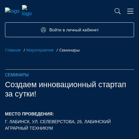
База контрактного производства
Возможности портала
Акселераторы
Семинары
Партнеры
Запросы
Войти в личный кабинет
Форумы/Конференции
Компетенции
Участники
Главная
/
Мероприятия
/
Семинары
Хакатоны
Проекты
СЕМИНАРЫ
Создаем инновационный стартап
за сутки!
МЕСТО ПРОВЕДЕНИЯ:
Г. ЛАБИНСК, УЛ. СЕЛЕВЕРСТОВА, 26, ЛАБИНСКИЙ
АГРАРНЫЙ ТЕХНИКУМ