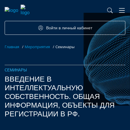
База контрактного производства
Возможности портала
Акселераторы
Семинары
Партнеры
Запросы
Войти в личный кабинет
Форумы/Конференции
Компетенции
Участники
Главная
/
Мероприятия
/
Семинары
Хакатоны
Проекты
СЕМИНАРЫ
ВВЕДЕНИЕ В
ИНТЕЛЛЕКТУАЛЬНУЮ
СОБСТВЕННОСТЬ. ОБЩАЯ
ИНФОРМАЦИЯ, ОБЪЕКТЫ ДЛЯ
РЕГИСТРАЦИИ В РФ.