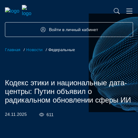
База контрактного производства
Возможности портала
Акселераторы
Семинары
Партнеры
Запросы
Войти в личный кабинет
Форумы/Конференции
Компетенции
Участники
Главная
/
Новости
/
Федеральные
Хакатоны
Проекты
Кодекс этики и национальные дата-
центры: Путин объявил о
радикальном обновлении сферы ИИ
24.11.2025
611