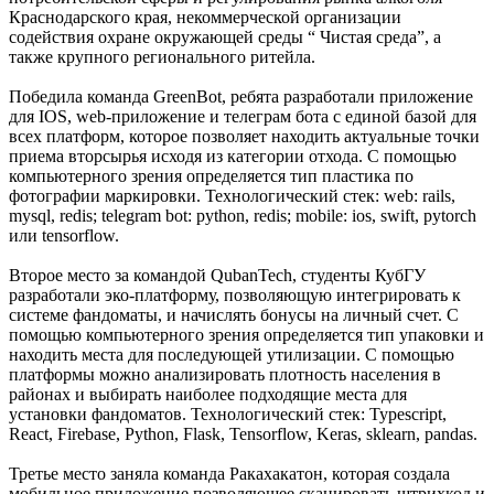
Краснодарского края, некоммерческой организации
содействия охране окружающей среды “ Чистая среда”, а
также крупного регионального ритейла.
Победила команда GreenBot, ребята разработали приложение
для IOS, web-приложение и телеграм бота с единой базой для
всех платформ, которое позволяет находить актуальные точки
приема вторсырья исходя из категории отхода. С помощью
компьютерного зрения определяется тип пластика по
фотографии маркировки. Технологический стек: web: rails,
mysql, redis; telegram bot: python, redis; mobile: ios, swift, pytorch
или tensorflow.
Второе место за командой QubanTech, студенты КубГУ
разработали эко-платформу, позволяющую интегрировать к
системе фандоматы, и начислять бонусы на личный счет. С
помощью компьютерного зрения определяется тип упаковки и
находить места для последующей утилизации. С помощью
платформы можно анализировать плотность населения в
районах и выбирать наиболее подходящие места для
установки фандоматов. Технологический стек: Typescript,
React, Firebase, Python, Flask, Tensorflow, Keras, sklearn, pandas.
Третье место заняла команда Ракахакатон, которая создала
мобильное приложение позволяющее сканировать штрихкод и