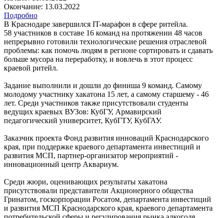
Окончание: 13.03.2022
Подробно
В Краснодаре завершился IT-марафон в сфере ритейла.
58 участников в составе 16 команд на протяжении 48 часов
непрерывно готовили технологические решения отраслевой
проблемы: как помочь людям в регионе сортировать и сдавать
больше мусора на переработку, и вовлечь в этот процесс
краевой ритейл.
Задание выполнили и дошли до финиша 9 команд. Самому
молодому участнику хакатона 15 лет, а самому старшему - 46
лет. Среди участников также присутствовали студенты
ведущих краевых ВУЗов: КубГУ, Армавирский
педагогический университет, КубГТУ, КубГАУ.
Заказчик проекта Фонд развития инноваций Краснодарского
края, при поддержке краевого департамента инвестиций и
развития МСП, партнер-организатор мероприятий -
инновационный центр Аквариум.
Среди жюри, оценивающих результаты хакатона
присутствовали представители Акционерного общества
Гринатом, госкорпорации Росатом, департамента инвестиций
и развития МСП Краснодарского края, краевого департамента
потребительской сферы и регулирования рынка алкоголя