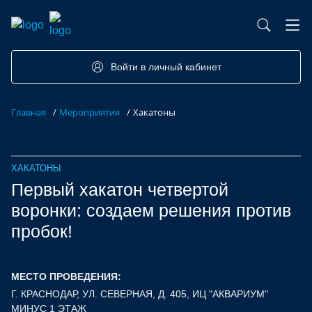
База контрактного производства
Возможности портала
Акселераторы
Семинары
Партнеры
Запросы
Войти в личный кабинет
Форумы/Конференции
Компетенции
Участники
Главная
/
Мероприятия
/
Хакатоны
Хакатоны
Проекты
ХАКАТОНЫ
Первый хакатон четвертой
воронки: создаем решения против
пробок!
МЕСТО ПРОВЕДЕНИЯ:
Г. КРАСНОДАР, УЛ. СЕВЕРНАЯ, Д. 405, ИЦ "АКВАРИУМ"
МИНУС 1 ЭТАЖ