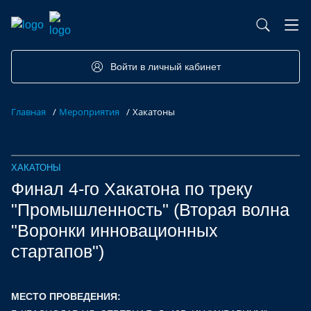
База контрактного производства
Возможности портала
Акселераторы
Семинары
Партнеры
Запросы
Войти в личный кабинет
Форумы/Конференции
Компетенции
Участники
Главная
/
Мероприятия
/
Хакатоны
Хакатоны
Проекты
ХАКАТОНЫ
Финал 4-го Хакатона по треку
"Промышленность" (Вторая волна
"Воронки инновационных
стартапов")
МЕСТО ПРОВЕДЕНИЯ: