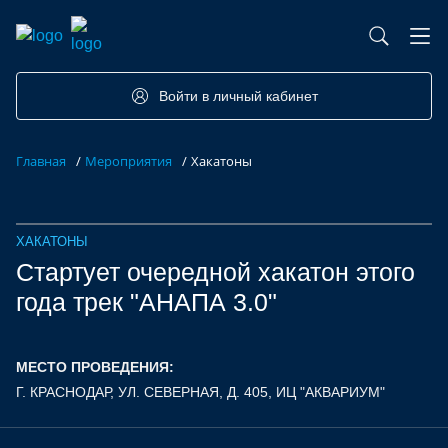
База контрактного производства
Возможности портала
Акселераторы
Семинары
Партнеры
Запросы
Войти в личный кабинет
Форумы/Конференции
Компетенции
Участники
Главная
/
Мероприятия
/
Хакатоны
Хакатоны
Проекты
ХАКАТОНЫ
Стартует очередной хакатон этого
года трек "АНАПА 3.0"
МЕСТО ПРОВЕДЕНИЯ:
Г. КРАСНОДАР, УЛ. СЕВЕРНАЯ, Д. 405, ИЦ "АКВАРИУМ"